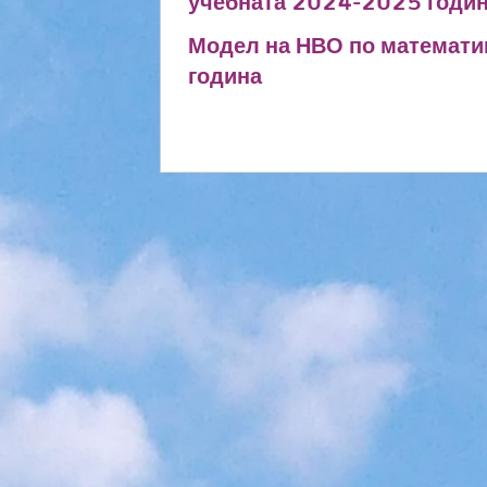
учебната 2024-2025 годи
Модел на НВО по математик
година