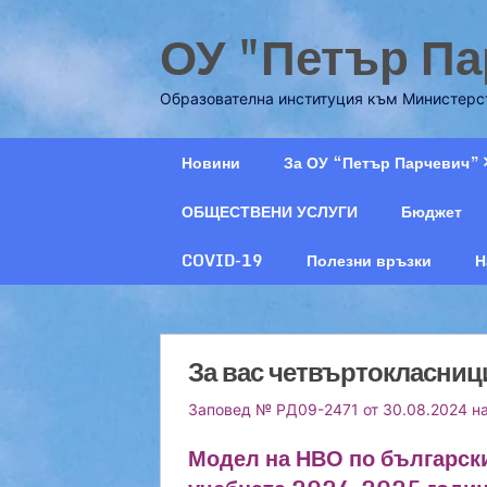
Skip
ОУ "Петър Па
to
content
Образователна институция към Министерст
Новини
За ОУ “Петър Парчевич”
ОБЩЕСТВЕНИ УСЛУГИ
Бюджет
COVID-19
Полезни връзки
Н
За вас четвъртокласниц
Заповед № РД09-2471 от 30.08.2024 на
Модел на НВО по български 