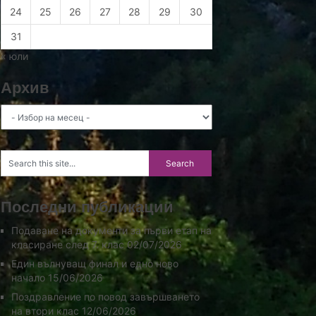
24
25
26
27
28
29
30
31
« юли
Архив
Архив
Последни публикации
Подаване на документи за първи етап на
класиране след 7. клас
02/07/2026
Един вълнуващ финал и едно ново
начало
15/06/2026
Поздравление по повод завършването
на втори клас
12/06/2026