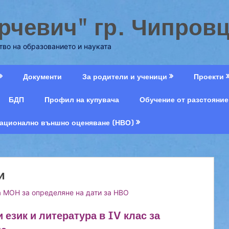
рчевич" гр. Чипров
во на образованието и науката
Документи
За родители и ученици
Проекти
БДП
Профил на купувача
Обучение от разстояние
ационално външно оценяване (НВО)
и
 МОН за определяне на дати за НВО
език и литература в IV клас за