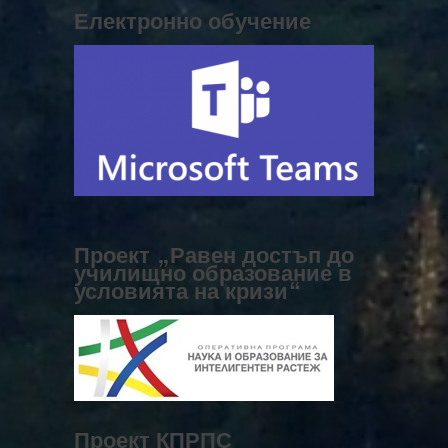
Електронно обучение
Проект „Равен достъп до
училищно образование в
условията на кризи“
Проект КПРПС