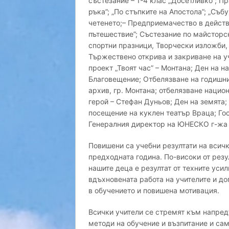
състезание – 1-4 клас „Досетливко”; Пр
ръка”; „По стъпките на Апостола”; „Съ
четенето;– Предприемачество в действ
пътешествие”; Състезание по майсторс
спортни празници, Творчески изложби,
Тържествено открива и закриване на у
проект „Твоят час” – Монтана; Ден на н
Благовещение; Отбелязване на годишн
архив, гр. Монтана; отбелязване нацио
герой – Стефан Дуньов; Ден на земята
посещение на куклен театър Враца; Го
Генералния директор на ЮНЕСКО г-жа 
Повишени са учебни резултати на всич
предходната година. По-високи от резу
нашите деца е резултат от техните усил
вдъхновената работа на учителите и до
в обучението и повишена мотивация.
Всички учители се стремят към напред
методи на обучение и възпитание и с