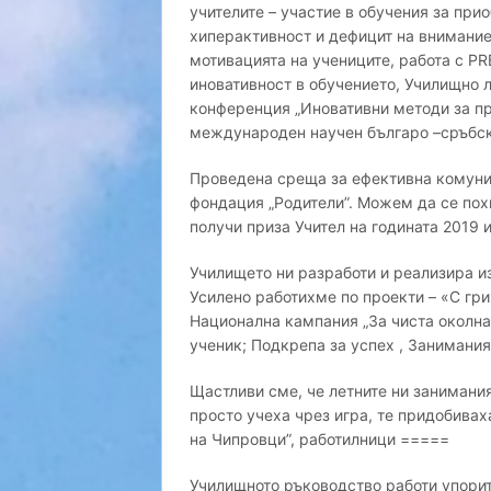
учителите – участие в обучения за пр
хиперактивност и дефицит на внимание
мотивацията на учениците, работа с PR
иновативност в обучението, Училищно 
конференция „Иновативни методи за пр
международен научен българо –сръбс
Проведена среща за ефективна комуни
фондация „Родители”. Можем да се пох
получи приза Учител на годината 2019 
Училището ни разработи и реализира и
Усилено работихме по проекти – «С гр
Национална кампания „За чиста околна
ученик; Подкрепа за успех , Занимания
Щастливи сме, че летните ни занимания
просто учеха чрез игра, те придобивах
на Чипровци”, работилници =====
Училищното ръководство работи упорит