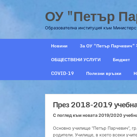
Skip
ОУ "Петър Па
to
content
Образователна институция към Министерст
Новини
За ОУ “Петър Парчевич”
ОБЩЕСТВЕНИ УСЛУГИ
Бюджет
COVID-19
Полезни връзки
Н
През 2018-2019 учебна
С поглед към новата 2019/2020 учебн
Основно училище “Петър Парчевич”, гр.
родители. Училище, в което всеки учите