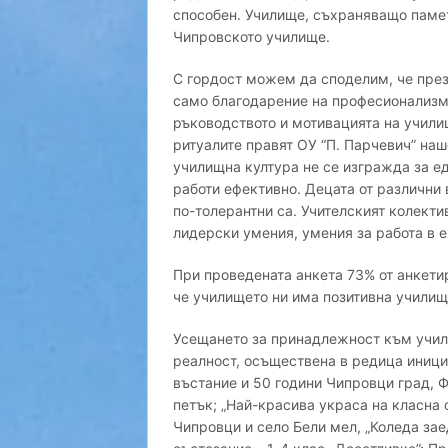
способен. Училище, съхраняващо памет
Чипровското училище.
С гордост можем да споделим, че през
само благодарение на професионализма 
ръководството и мотивацията на учили
ритуалите правят ОУ “П. Парчевич” на
училищна култура не се изгражда за ед
работи ефективно. Децата от различни 
по-толерантни са. Учителският колекти
лидерски умения, умения за работа в е
При проведената анкета 73% от анкети
че училището ни има позитивна училищ
Усещането за принадлежност към учили
реалност, осъществена в редица иници
въстание и 50 години Чипровци град, 
петък; „Най-красива украса на класна 
Чипровци и село Бели мел, „Коледа за