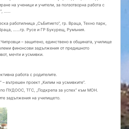
ране на ученици и учители, за ползотворна работа с
”, ……
ска работилница „СъБитието”, гр. Враца, Техно парк,
Враца, ……гр. Русе и ГР Букурещ, Румъния.
.Чипровци – защитено, единствено в общината, училище
 големи финонсови задължения от предишното
вот, мечти и усмивки.
ктивна работа с родителите.
” – вътрешен проект „Килим на усмивките”.
 по ПУДООС, ТГС, „Подкрепа за успех” към МОН.
ите задължения на училището.