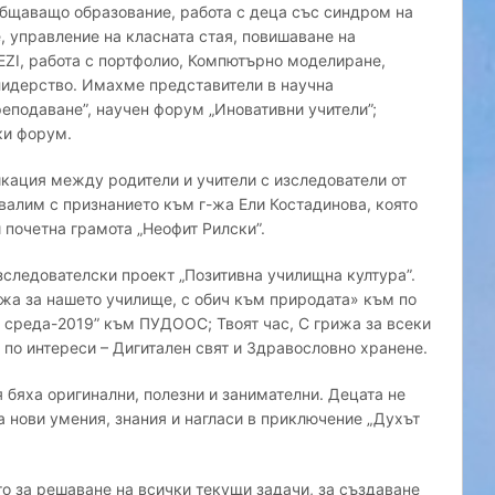
иобщаващо образование, работа с деца със синдром на
, управление на класната стая, повишаване на
EZI, работа с портфолио, Компютърно моделиране,
лидерство. Имахме представители в научна
еподаване”, научен форум „Иновативни учители”;
ки форум.
кация между родители и учители с изследователи от
валим с признанието към г-жа Ели Костадинова, която
и почетна грамота „Неофит Рилски”.
зследователски проект „Позитивна училищна култура”.
ижа за нашето училище, с обич към природата» към по
 среда-2019” към ПУДООС; Твоят час, С грижа за всеки
 по интереси – Дигитален свят и Здравословно хранене.
 бяха оригинални, полезни и занимателни. Децата не
а нови умения, знания и нагласи в приключение „Духът
о за решаване на всички текущи задачи, за създаване