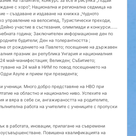
азник на талантите, Конкурс за есе и рисунка „Подай
буждане с хоро”; Национална и регионална седмица на
ие – създаване и издаване на книжка „Чудното
ко управление на велосипед, Туристически преходи,
 Дейно участие в състезания, олимпиади и конкурси……
чебната година; Заключителен информационне ден по
ародните будители; Ден на толерантността ;
ина от рождението на Павлето; посещение на държавен
налния празник ан република Унгария и национиалния
; 24 май-манифестация; Великден; СъБитието;
стуване на 24 май в НИМ по повод посещението на
Одри Азуле и прием при президента;
ки ученици. Много добро представяне на НВО при
лтатие на областно и национално ниво. Успехите на
ия и вяра в себе си, ангажираността на родителите,
пълнителна работа на учителите с учениците с пропуски
ък в работата, иновации, прилагане на съвремени
амоусъвършенстване. Повишена квалификацията на