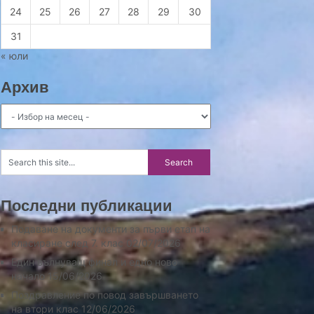
24
25
26
27
28
29
30
31
« юли
Архив
Архив
Последни публикации
Подаване на документи за първи етап на
класиране след 7. клас
02/07/2026
Един вълнуващ финал и едно ново
начало
15/06/2026
Поздравление по повод завършването
на втори клас
12/06/2026