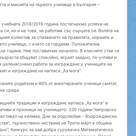
та и мисията на първото училище в България –
 учебната 2018/2019 година постигнахме успехи не
си, но и на това, че работим със сърцата си. Волята на
щния колектив за спазването на правилата, нормите и
шето училище, с което се гордеем. Положителна
на година. Ние поставихме началото. В класните стаи се
възрасти общуват спокойно, играят заедно, по-учтиви и
в целенасочено работи за изграждане у учениците на
кип и изграждане на нагласа „Аз мога”.
раните родители и 86% от анкетираните ученици смятат,
на среда.
щните традиции и изграждане нагласа „Аз мога” е
ативи и празници на училището: 330 години Чипровско
Фестивал на килима, Дни за родолюбие – Възрожденски
стая”; тържествено честване на Трети март в община
едно”; Конкурс за най.добра сурувачка.Математическо