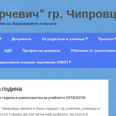
рчевич" гр. Чипров
во на образованието и науката
Документи
За родители и ученици
Проекти
БДП
Профил на купувача
Обучение от разстояние
ационално външно оценяване (НВО)
 година
а година и равносметка за учебната 2018/2019
 Чипровци винаги е било гордост за учители, ученици и
л се стреми да постигне най-доброто, на което е