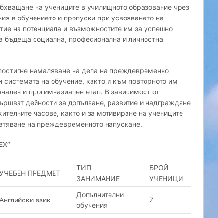
обхващане на учениците в училищното образование чрез
ния в обучението и пропуски при усвояването на
итие на потенциала и възможностите им за успешно
а бъдеща социална, професионална и личностна
е постигне намаляване на дела на преждевременно
и системата на обучение, както и към повторното им
чален и прогимназиален етап. В зависимост от
ършват дейности за допълване, развитие и надграждане
ителните часове, както и за мотивиране на учениците
ратяване на преждевременното напускане.
ЕХ“
ТИП
БРОЙ
УЧЕБЕН ПРЕДМЕТ
ЗАНИМАНИЕ
УЧЕНИЦИ
Допълнителни
Английски език
7
обучения