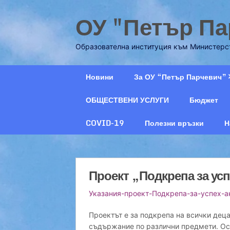
Skip
ОУ "Петър Па
to
content
Образователна институция към Министерст
Новини
За ОУ “Петър Парчевич”
ОБЩЕСТВЕНИ УСЛУГИ
Бюджет
COVID-19
Полезни връзки
Н
Проект „Подкрепа за ус
Указания-проект-Подкрепа-за-успех-а
Проектът е за подкрепа на всички деца
съдържание по различни предмети. Осн