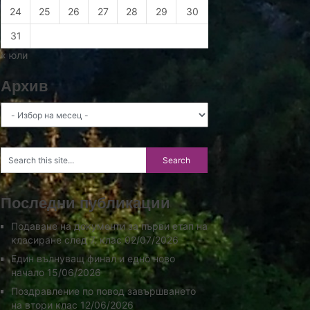
24
25
26
27
28
29
30
31
« юли
Архив
Архив
Последни публикации
Подаване на документи за първи етап на
класиране след 7. клас
02/07/2026
Един вълнуващ финал и едно ново
начало
15/06/2026
Поздравление по повод завършването
на втори клас
12/06/2026