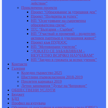
действие”
Приключени проекти
Проект “Образование за утрешния ден”
Проект “Подкрепа за успех”
НП “Осигуряване на съвременна
образователна среда”
ТГС “България – Сърбия”
НП “Участвай и променяй – родителят,
активен партньор в училищния живот”
Проект към ПУДООС
НП “Мотивирани учители”
“ДОКАТО СЕ ЗАБАВЛЯВАМ –
НЕУСЕТНО ВСИЧКО НАУЧАВАМ”
НП “Заедно в грижата за всеки ученик”
Контакти
Галерия
Коледно тържество 2025
Щастливи първокласници 2018-2019
Пролетен карнавал 2019
Летни занимания “Духът на Чипровци”
ОБЩЕСТВЕНИ УСЛУГИ
Бюджет
БДП
Профил на купувача
Обучение от разстояние в електронна среда (ОРЕС)