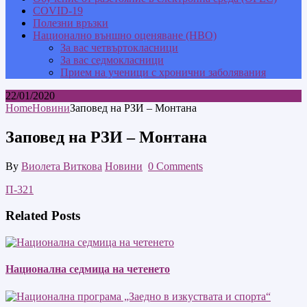
COVID-19
Полезни връзки
Национално външно оценяване (НВО)
За вас четвъртокласници
За вас седмокласници
Прием на ученици с хронични заболявания
22/01/2020
Home
Новини
Заповед на РЗИ – Монтана
Заповед на РЗИ – Монтана
By
Виолета Виткова
Новини
0 Comments
П-321
Related Posts
Национална седмица на четенето