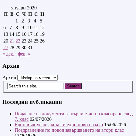
януари 2020
П
В
С
Ч
П
С
Н
1
2
3
4
5
6
7
8
9
10
11
12
13
14
15
16
17
18
19
20
21
22
23
24
25
26
27
28
29
30
31
« дек.
фев. »
Архив
Архив
Последни публикации
Подаване на документи за първи етап на класиране след
7. клас
02/07/2026
Един вълнуващ финал и едно ново начало
15/06/2026
Поздравление по повод завършването на втори клас
12/06/2026