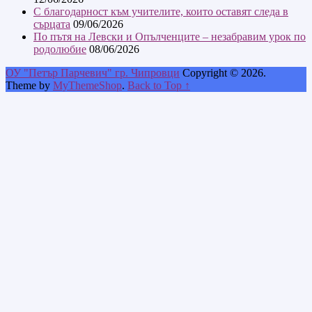
С благодарност към учителите, които оставят следа в
сърцата
09/06/2026
По пътя на Левски и Опълченците – незабравим урок по
родолюбие
08/06/2026
ОУ "Петър Парчевич" гр. Чипровци
Copyright © 2026.
Theme by
MyThemeShop
.
Back to Top ↑