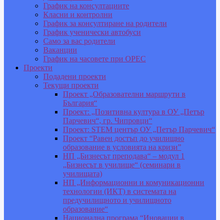
График на консултациите
Класни и контролни
График за консултиране на родители
График ученически автобуси
Само за вас родители
Ваканции
График на часовете при ОРЕС
Проекти
Подадени проекти
Текущи проекти
Проект „Образователни маршрути в
България“
Проект: „Позитивна култура в ОУ „Петър
Парчевич“, гр. Чипровци“
Проект: STEM център ОУ „Петър Парчевич“
Проект “Равен достъп до училищно
образование в условията на кризи”
НП „Бизнесът преподава“ – модул 1
„Бизнесът в училище“ (семинари в
училищата)
НП „Информационни и комуникационни
технологии (ИКТ) в системата на
предучилищното и училищното
образование“
Национална програма “Иновации в