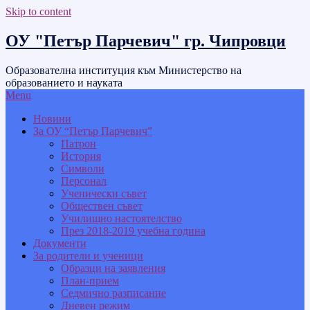
Skip to content
ОУ "Петър Парчевич" гр. Чипровци
Образователна институция към Министерство на
образованието и науката
Menu
Новини
За ОУ “Петър Парчевич”
Патрон
История
Символи
Персонал
Ученически съвет
Обществен съвет
Училищно настоятелство
През 2018-2019 учебна година
Документи
За родители и ученици
Образци на заявления
План-прием
Седмично разписание
Дневен режим