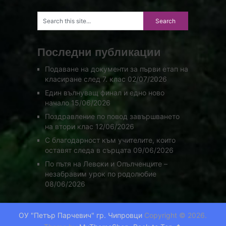
Последни публикации
Подаване на документи за първи етап на
класиране след 7. клас
02/07/2026
Един вълнуващ финал и едно ново
начало
15/06/2026
Поздравление по повод завършването
на втори клас
12/06/2026
С благодарност към учителите, които
оставят следа в сърцата
09/06/2026
По пътя на Левски и Опълченците –
незабравим урок по родолюбие
08/06/2026
ОУ "Петър Парчевич" гр. Чипровци
Copyright © 2026.