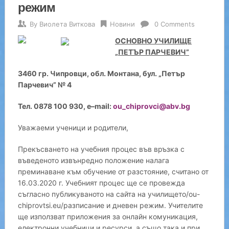
режим
By
Виолета Виткова
Новини
0 Comments
ОСНОВНО УЧИЛИЩЕ
„ПЕТЪР ПАРЧЕВИЧ”
3460 гр. Чипровци, обл. Монтана, бул. „Петър
Парчевич” № 4
Тел.
0878 100 930
,
e
–
mail:
ou_chiprovci@abv.bg
Уважаеми ученици и родители,
Прекъсването на учебния процес във връзка с
въведеното извънредно положение налага
преминаване към обучение от разстояние, считано от
16.03.2020 г. Учебният процес ще се провежда
съгласно публикуваното на сайта на училището/ou-
chiprovtsi.eu/разписание и дневен режим. Учителите
ще използват приложения за онлайн комуникация,
електронни учебници и ресурси, а също така и при