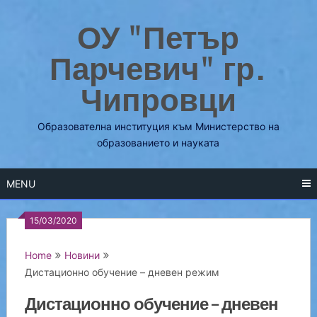
Skip
ОУ "Петър
to
content
Парчевич" гр.
Чипровци
Образователна институция към Министерство на
образованието и науката
MENU
15/03/2020
Home
Новини
Дистационно обучение – дневен режим
Дистационно обучение – дневен