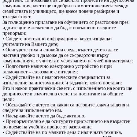
родители. Тя позволява да се засилят процесите на двупосочна
комуникация, което ще подобри взаимоотношенията между
семействата и училището, ще внесе повече разбиране и
толерантност.
За пълноценно прилагане на обучението от разстояние през
идните дни е желателно да бъдат изпълнени следните
препоръки:
• Следете постоянно информацията, която изпращат
учителите на Вашето дете;
• Осигурете тиха и спокойна среда, където детето да се
настани удобно и да може да се съсредоточи върху
комуникацията с учителя и усвояването на учебния материал;
• Подгответе налично електронно устройство и при
възможност – свързване с интернет;
• Съдействайте на педагогическите специалисти за
изпълнение на инструкциите и задачите, които поставят;
Ето и някои практически съвети, с изпълнението на които ще
допринесете в значителна степен за постигане на общите
цели:
• Обсъждайте с детето си какви са неговите задачи за деня и
следете за изпълнението им.
• Насърчавайте детето да бъде активно.
• Препоръчително е да осигурите присъствието на възрастен
по време на учебния процес от разстояние.
• Съдействайте на по-малките деца с наличната техника,