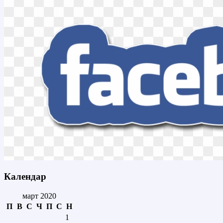
Календар
март 2020
П
В
С
Ч
П
С
Н
1