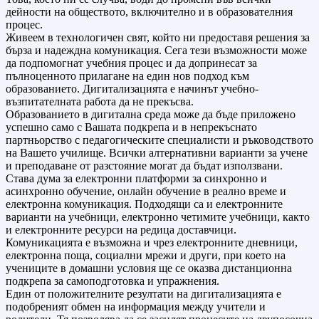
дейности на обществото, включително и в образователния
процес.
Живеем в технологичен свят, който ни предоставя решения за
бърза и надеждна комуникация. Сега тези възможности може
да подпомогнат учебния процес и да допринесат за
пълноценното прилагане на един нов подход към
образованието. Дигитализацията е начинът учебно-
възпитателната работа да не прекъсва.
Образованието в дигитална среда може да бъде приложено
успешно само с Вашата подкрепа и в непрекъснато
партньорство с педагогическите специалисти и ръководството
на Вашето училище. Всички алтернативни варианти за учене
и преподаване от разстояние могат да бъдат използвани.
Става дума за електронни платформи за синхронно и
асинхронно обучение, онлайн обучение в реално време и
електронна комуникация. Подходящи са и електронните
варианти на учебници, електронно четимите учебници, както
и електронните ресурси на редица доставчици.
Комуникацията е възможна и чрез електронните дневници,
електронна поща, социални мрежи и други, при което на
учениците в домашни условия ще се оказва дистанционна
подкрепа за самоподготовка и упражнения.
Един от положителните резултати на дигитализацията е
подобреният обмен на информация между учители и