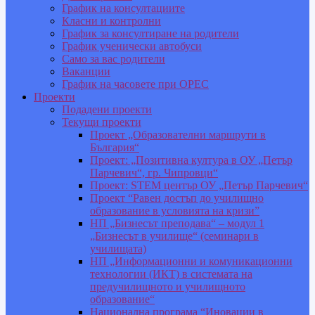
График на консултациите
Класни и контролни
График за консултиране на родители
График ученически автобуси
Само за вас родители
Ваканции
График на часовете при ОРЕС
Проекти
Подадени проекти
Текущи проекти
Проект „Образователни маршрути в
България“
Проект: „Позитивна култура в ОУ „Петър
Парчевич“, гр. Чипровци“
Проект: STEM център ОУ „Петър Парчевич“
Проект “Равен достъп до училищно
образование в условията на кризи”
НП „Бизнесът преподава“ – модул 1
„Бизнесът в училище“ (семинари в
училищата)
НП „Информационни и комуникационни
технологии (ИКТ) в системата на
предучилищното и училищното
образование“
Национална програма “Иновации в