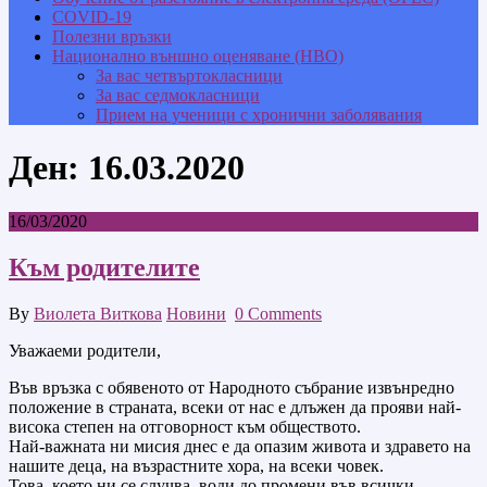
COVID-19
Полезни връзки
Национално външно оценяване (НВО)
За вас четвъртокласници
За вас седмокласници
Прием на ученици с хронични заболявания
Ден:
16.03.2020
16/03/2020
Към родителите
By
Виолета Виткова
Новини
0 Comments
Уважаеми родители,
Във връзка с обявеното от Народното събрание извънредно
положение в страната, всеки от нас е длъжен да прояви най-
висока степен на отговорност към обществото.
Най-важната ни мисия днес е да опазим живота и здравето на
нашите деца, на възрастните хора, на всеки човек.
Това, което ни се случва, води до промени във всички