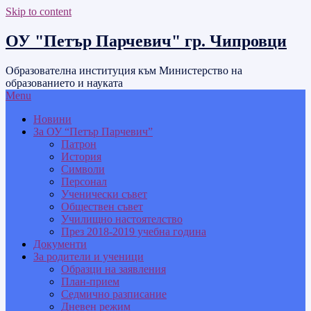
Skip to content
ОУ "Петър Парчевич" гр. Чипровци
Образователна институция към Министерство на
образованието и науката
Menu
Новини
За ОУ “Петър Парчевич”
Патрон
История
Символи
Персонал
Ученически съвет
Обществен съвет
Училищно настоятелство
През 2018-2019 учебна година
Документи
За родители и ученици
Образци на заявления
План-прием
Седмично разписание
Дневен режим