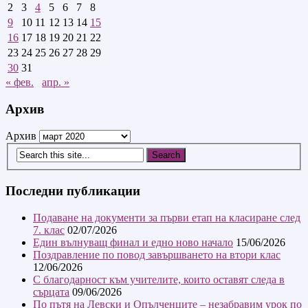
2
3
4
5
6
7
8
9
10
11
12
13
14
15
16
17
18
19
20
21
22
23
24
25
26
27
28
29
30
31
« фев.
апр. »
Архив
Архив
Последни публикации
Подаване на документи за първи етап на класиране след
7. клас
02/07/2026
Един вълнуващ финал и едно ново начало
15/06/2026
Поздравление по повод завършването на втори клас
12/06/2026
С благодарност към учителите, които оставят следа в
сърцата
09/06/2026
По пътя на Левски и Опълченците – незабравим урок по