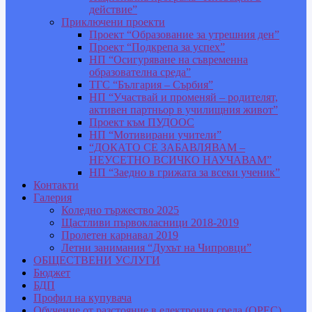
действие”
Приключени проекти
Проект “Образование за утрешния ден”
Проект “Подкрепа за успех”
НП “Осигуряване на съвременна
образователна среда”
ТГС “България – Сърбия”
НП “Участвай и променяй – родителят,
активен партньор в училищния живот”
Проект към ПУДООС
НП “Мотивирани учители”
“ДОКАТО СЕ ЗАБАВЛЯВАМ –
НЕУСЕТНО ВСИЧКО НАУЧАВАМ”
НП “Заедно в грижата за всеки ученик”
Контакти
Галерия
Коледно тържество 2025
Щастливи първокласници 2018-2019
Пролетен карнавал 2019
Летни занимания “Духът на Чипровци”
ОБЩЕСТВЕНИ УСЛУГИ
Бюджет
БДП
Профил на купувача
Обучение от разстояние в електронна среда (ОРЕС)