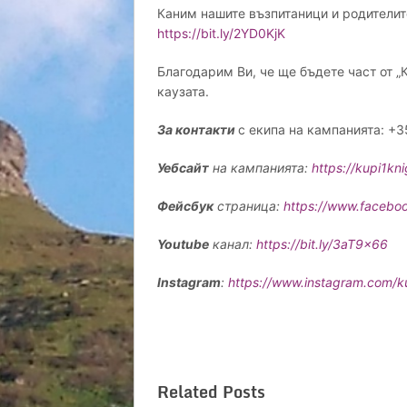
Каним нашите възпитаници и родителит
https://bit.ly/2YD0KjK
Благодарим Ви, че ще бъдете част от „К
каузата.
За контакти
с екипа на кампанията: +3
Уебсайт
на кампанията:
https://kupi1kn
Фейсбук
страница:
https://www.facebo
Youtube
канал:
https://
bit.ly/3aT9x66
Instagram
:
https://www.instagram.com/k
Related Posts