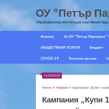
Skip
ОУ "Петър Па
to
content
Образователна институция към Министерст
Новини
За ОУ “Петър Парчевич”
ОБЩЕСТВЕНИ УСЛУГИ
Бюджет
COVID-19
Полезни връзки
Н
14/09/2020
Home
Новини
Кампания „Купи 1 кни
Кампания „Купи 1 