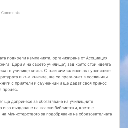
 Comments
ата подкрепи кампанията, организирана от Асоциация
книга. Дари я на своето училище“, зад която стои идеята
есат в училище книга. С този символичен акт учениците
ратурата и към книгите, ще се превърнат в посланици
книги с приятели и съученици и ще дадат своя принос
я процес.
ще“ ще допринесе за обогатяване на училищните
а и за създаване на класни библиотеки, което е
 на Министерството за подобряване на образователната