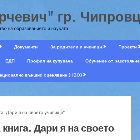
рчевич" гр. Чипров
во на образованието и науката
Документи
За родители и ученици
Проекти
БДП
Профил на купувача
Обучение от разстояние
ационално външно оценяване (НВО)
га. Дари я на своето училище“
книга. Дари я на своето