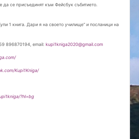
е да се присъединят към Фейсбук събитието.
упи 1 книга. Дари я на своето училище“ и посланици на
59 896870194, email:
kupi1kniga2020@gmail.com
iga.com
/
ok.com/Kupi1Kniga
/
upi1kniga/?
hl=bg