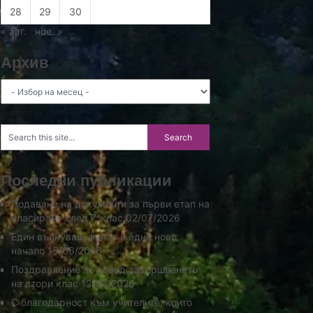
28
29
30
« авг.
ное. »
Архив
Архив
Последни публикации
Подаване на документи за първи етап на
класиране след 7. клас
02/07/2026
Един вълнуващ финал и едно ново
начало
15/06/2026
Поздравление по повод завършването
на втори клас
12/06/2026
С благодарност към учителите, които