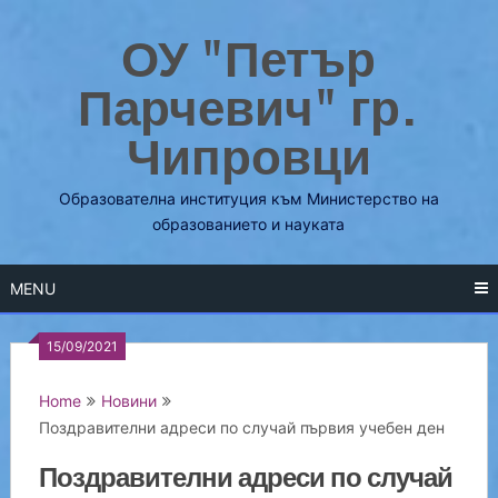
Skip
ОУ "Петър
to
content
Парчевич" гр.
Чипровци
Образователна институция към Министерство на
образованието и науката
MENU
15/09/2021
Home
Новини
Поздравителни адреси по случай първия учебен ден
Поздравителни адреси по случай