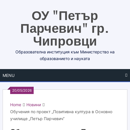
Skip
ОУ "Петър
to
content
Парчевич" гр.
Чипровци
Образователна институция към Министерство на
образованието и науката
MENU
20/05/2026
Home
Новини
Обучения по проект „Позитивна култура в Основно
училище „Петър Парчевич“