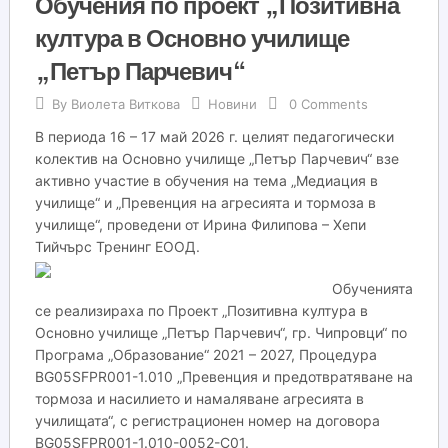
Обучения по проект „Позитивна
култура в Основно училище
„Петър Парчевич“
By
Виолета Виткова
Новини
0 Comments
В периода 16 – 17 май 2026 г. целият педагогически
колектив на Основно училище „Петър Парчевич“ взе
активно участие в обучения на тема „Медиация в
училище“ и „Превенция на агресията и тормоза в
училище“, проведени от Ирина Филипова – Хепи
Тийчърс Тренинг ЕООД.
Обученията
се реализираха по Проект „Позитивна култура в
Основно училище „Петър Парчевич“, гр. Чипровци“ по
Програма „Образование“ 2021 – 2027, Процедура
BG05SFPR001-1.010 „Превенция и предотвратяване на
тормоза и насилието и намаляване агресията в
училищата“, с регистрационен номер на договора
BG05SFPR001-1.010-0052-С01.