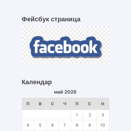
Фейсбук страница
Календар
май 2026
П
В
С
Ч
П
С
Н
1
2
3
4
5
6
7
8
9
10