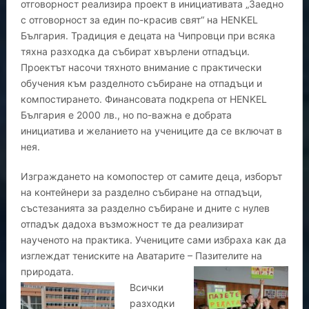
отговорност реализира проект в инициативата „Заедно
с отговорност за един по-красив свят“ на HENKEL
България. Традиция е децата на Чипровци при всяка
тяхна разходка да събират хвърлени отпадъци.
Проектът насочи тяхното внимание с практически
обучения към разделното събиране на отпадъци и
компостирането. Финансовата подкрепа от HENKEL
България е 2000 лв., но по-важна е добрата
инициатива и желанието на учениците да се включат в
нея.
Изграждането на комопостер от самите деца, изборът
на контейнери за разделно събиране на отпадъци,
състезанията за разделно събиране и дните с нулев
отпадък дадоха възможност те да реализират
наученото на практика. Учениците сами избраха как да
изглеждат тениските на Аватарите – Пазителите на
природата.
Всички
разходки