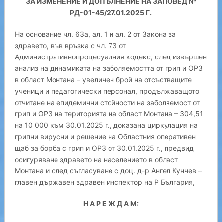
ЗА ИЗМЕНЕНИЕ И ДОПЪЛНЕНИЕ НА ЗАПОВЕД №
РД-01-45/27.01.2025 Г.
На основание чл. 63а, ал. 1 и ал. 2 от Закона за
здравето, във връзка с чл. 73 от
Административнопроцесуалния кодекс, след извършен
анализ на динамиката на заболяемостта от грип и ОРЗ
в област Монтана – увеличен брой на отсъстващите
ученици и педагогически персонал, продължаващото
отчитане на епидемични стойности на заболяемост от
грип и ОРЗ на територията на област Монтана – 304,51
на 10 000 към 30.01.2025 г., доказана циркулация на
грипни вирусни и решение на Областния оперативен
щаб за борба с грип и ОРЗ от 30.01.2025 г., предвид
осигуряване здравето на населението в област
Монтана и след съгласуване с доц. д-р Ангел Кунчев –
главен държавен здравен инспектор на Р България,
Н А Р Е Ж Д А М: