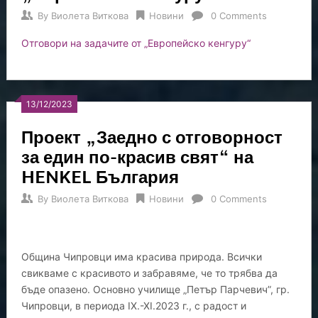
By
Виолета Виткова
Новини
0 Comments
Отговори на задачите от „Европейско кенгуру“
13/12/2023
Проект „Заедно с отговорност
за един по-красив свят“ на
HENKEL България
By
Виолета Виткова
Новини
0 Comments
Община Чипровци има красива природа. Всички
свикваме с красивото и забравяме, че то трябва да
бъде опазено. Основно училище „Петър Парчевич”, гр.
Чипровци, в периода IX.-XI.2023 г., с радост и