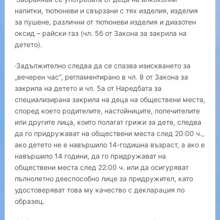
напитки, тютюневи и свързани с тях изделия, изделия
за пушене, различни от тютюневи изделия и диазотен
оксид – райски газ (чл. 5б от Закона за закрила на
детето).
·Задължително следва да се спазва изискването за
„вечерен час“, регламентирано в чл. 8 от Закона за
закрила на детето и чл. 5а от Наредбата за
специализирана закрила на деца на обществени места,
според което родителите, настойниците, попечителите
или другите лица, които полагат грижи за дете, следва
да го придружават на обществени места след 20:00 ч.,
ако детето не е навършило 14-годишна възраст, а ако е
навършило 14 години, да го придружават на
обществени места след 22:00 ч. или да осигуряват
пълнолетно дееспособно лице за придружител, като
удостоверяват това му качество с декларация по
образец.