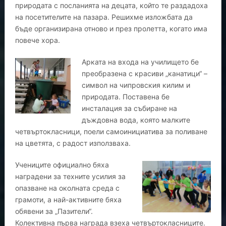
природата с посланията на децата, който те раздадоха
на посетителите на пазара. Решихме изложбата да
бъде организирана отново и през пролетта, когато има
повече хора.
Арката на входа на училището бе
преобразена с красиви „канатици“ –
символ на чипровския килим и
природата. Поставена бе
инсталация за събиране на
дъждовна вода, която малките
четвъртокласници, поели самоинициатива за поливане
на цветята, с радост използваха.
Учениците официално бяха
наградени за техните усилия за
опазване на околната среда с
грамоти, а най-активните бяха
обявени за „Пазители“.
Колективна първа награда взеха четвъртокласниците.