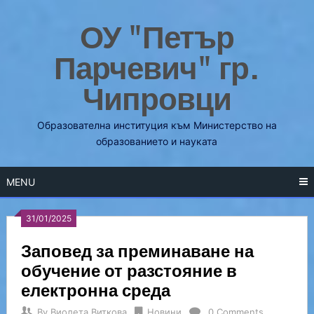
Skip
ОУ "Петър
to
content
Парчевич" гр.
Чипровци
Образователна институция към Министерство на
образованието и науката
MENU
31/01/2025
Заповед за преминаване на
обучение от разстояние в
електронна среда
By
Виолета Виткова
Новини
0 Comments