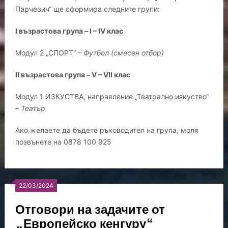
Парчевич“ ще сформира следните групи:
I възрастова група – I – IV клас
Модул 2 „СПОРТ“
– Футбол (смесен отбор)
II възрастова група – V – VII клас
Модул 1 ИЗКУСТВА, направление „Театрално изкуство“
–
Театър
Ако желаете да бъдете ръководител на група, моля
позвънете на 0878 100 925
22/03/2024
Отговори на задачите от
„Европейско кенгуру“