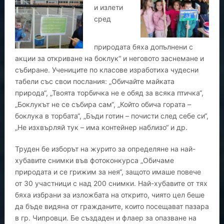
и излети
сред
природата бяха допълнени с
акции за откриване на боклук“ и неговото заснемане и
събиране. Учениците по класове изработиха чудесни
табели със свои послания: „Обичайте майката
природа“, „Твоята торбичка не е обяд за всяка птичка“,
„Боклукът не се събира сам“, „Който обича гората –
боклука в торбата“, „Бъди готин – почисти след себе си“,
„Не изхвърляй тук – има контейнер наблизо“ и др.
Труден бе изборът на журито за определяне на най-
хубавите снимки във фотоконкурса „Обичаме
природата и се грижим за нея“, защото имаше повече
от 30 участници с над 200 снимки. Най-хубавите от тях
бяха избрани за изложбата на открито, чиято цел беше
да бъде видяна от гражданите, които посещават пазара
в гр. Чипровци. Бе създаден и флаер за опазване на