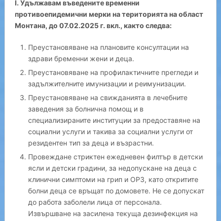
I. Удължавам въведените временни
противоепидемични мерки на територията на област
Монтана, до 07.02.2025 г. вкл., както следва:
Преустановяване на плановите консултации на
здрави бременни жени и деца.
Преустановяване на профилактичните прегледи и
задължителните имунизации и реимунизации.
Преустановяване на свижданията в лечебните
заведения за болнична помощ и в
специализираните институции за предоставяне на
социални услуги и такива за социални услуги от
резидентен тип за деца и възрастни.
Провеждане стриктен ежедневен филтър в детски
ясли и детски градини, за недопускане на деца с
клинични симптоми на грип и ОРЗ, като откритите
болни деца се връщат по домовете. Не се допускат
до работа заболели лица от персонала.
Извършване на засилена текуща дезинфекция на