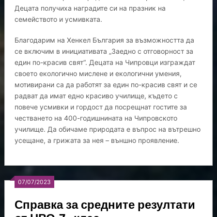
Децата получиха наградите си на празник на
семейството и усмивката.
Благодарим на Хенкел България за възможността да
се включим в инициативата „Заедно с отговорност за
един по-красив свят“. Децата на Чипровци изграждат
своето екологично мислене и екологични умения,
мотивирани са да работят за един по-красив свят и се
радват да имат едно красиво училище, където с
повече усмивки и гордост да посрещнат гостите за
честването на 400-годишнината на Чипровското
училище. Да обичаме природата е въпрос на вътрешно
усещане, а грижата за нея – външно проявление.
07/07/2023
Справка за средните резултати