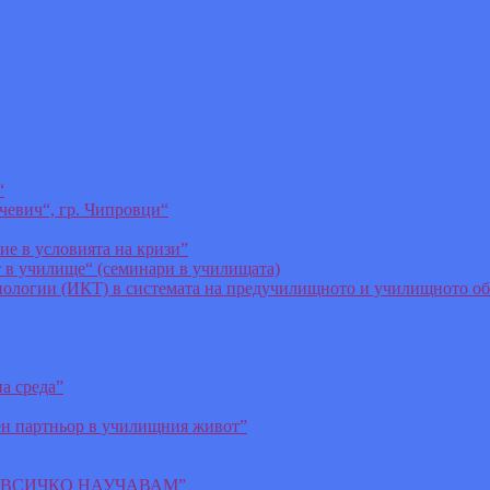
“
чевич“, гр. Чипровци“
ие в условията на кризи”
т в училище“ (семинари в училищата)
логии (ИКТ) в системата на предучилищното и училищното об
а среда”
ен партньор в училищния живот”
О ВСИЧКО НАУЧАВАМ”