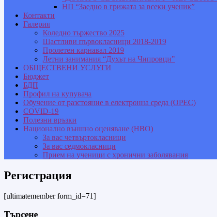
НП “Заедно в грижата за всеки ученик”
Контакти
Галерия
Коледно тържество 2025
Щастливи първокласници 2018-2019
Пролетен карнавал 2019
Летни занимания “Духът на Чипровци”
ОБЩЕСТВЕНИ УСЛУГИ
Бюджет
БДП
Профил на купувача
Обучение от разстояние в електронна среда (ОРЕС)
COVID-19
Полезни връзки
Национално външно оценяване (НВО)
За вас четвъртокласници
За вас седмокласници
Прием на ученици с хронични заболявания
Регистрация
[ultimatemember form_id=71]
Търсене