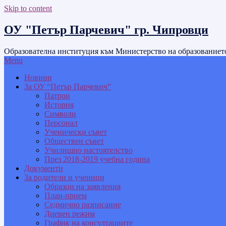
Skip to content
ОУ "Петър Парчевич" гр. Чипровци
Образователна институция към Министерство на образованието
Menu
Новини
За ОУ “Петър Парчевич”
Патрон
История
Символи
Персонал
Ученически съвет
Обществен съвет
Училищно настоятелство
През 2018-2019 учебна година
Документи
За родители и ученици
Образци на заявления
План-прием
Седмично разписание
Дневен режим
График на консултациите