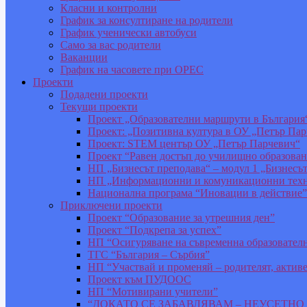
Класни и контролни
График за консултиране на родители
График ученически автобуси
Само за вас родители
Ваканции
График на часовете при ОРЕС
Проекти
Подадени проекти
Текущи проекти
Проект „Образователни маршрути в България
Проект: „Позитивна култура в ОУ „Петър Пар
Проект: STEM център ОУ „Петър Парчевич“
Проект “Равен достъп до училищно образован
НП „Бизнесът преподава“ – модул 1 „Бизнесъ
НП „Информационни и комуникационни техно
Национална програма “Иновации в действие”
Приключени проекти
Проект “Образование за утрешния ден”
Проект “Подкрепа за успех”
НП “Осигуряване на съвременна образователн
ТГС “България – Сърбия”
НП “Участвай и променяй – родителят, актив
Проект към ПУДООС
НП “Мотивирани учители”
“ДОКАТО СЕ ЗАБАВЛЯВАМ – НЕУСЕТН