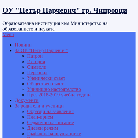
Skip
ОУ "Петър Парчевич" гр. Чипровци
to
content
Образователна институция към Министерство на
образованието и науката
Menu
Новини
За ОУ “Петър Парчевич”
Патрон
История
Символи
Персонал
Ученически съвет
Обществен съвет
Училищно настоятелство
През 2018-2019 учебна година
Документи
За родители и ученици
Образци на заявления
План-прием
Седмично разписание
Дневен режим
График на консултациите