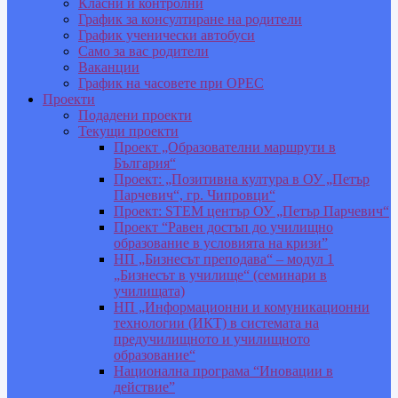
Класни и контролни
График за консултиране на родители
График ученически автобуси
Само за вас родители
Ваканции
График на часовете при ОРЕС
Проекти
Подадени проекти
Текущи проекти
Проект „Образователни маршрути в
България“
Проект: „Позитивна култура в ОУ „Петър
Парчевич“, гр. Чипровци“
Проект: STEM център ОУ „Петър Парчевич“
Проект “Равен достъп до училищно
образование в условията на кризи”
НП „Бизнесът преподава“ – модул 1
„Бизнесът в училище“ (семинари в
училищата)
НП „Информационни и комуникационни
технологии (ИКТ) в системата на
предучилищното и училищното
образование“
Национална програма “Иновации в
действие”