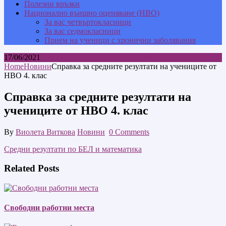
Полезни връзки
Национално външно оценяване (НВО)
За вас четвъртокласници
За вас седмокласници
Прием на ученици с хронични заболявания
17/06/2021
Home
Новини
Справка за средните резултати на учениците от
НВО 4. клас
Справка за средните резултати на
учениците от НВО 4. клас
By
Виолета Виткова
Новини
0 Comments
Средни резултати по БЕЛ и математика
Related Posts
Свободни работни места