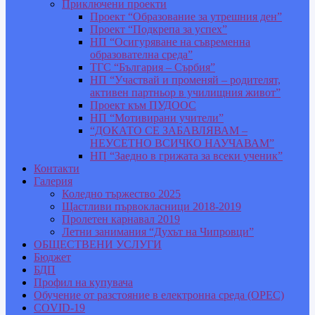
Приключени проекти
Проект “Образование за утрешния ден”
Проект “Подкрепа за успех”
НП “Осигуряване на съвременна
образователна среда”
ТГС “България – Сърбия”
НП “Участвай и променяй – родителят,
активен партньор в училищния живот”
Проект към ПУДООС
НП “Мотивирани учители”
“ДОКАТО СЕ ЗАБАВЛЯВАМ –
НЕУСЕТНО ВСИЧКО НАУЧАВАМ”
НП “Заедно в грижата за всеки ученик”
Контакти
Галерия
Коледно тържество 2025
Щастливи първокласници 2018-2019
Пролетен карнавал 2019
Летни занимания “Духът на Чипровци”
ОБЩЕСТВЕНИ УСЛУГИ
Бюджет
БДП
Профил на купувача
Обучение от разстояние в електронна среда (ОРЕС)
COVID-19