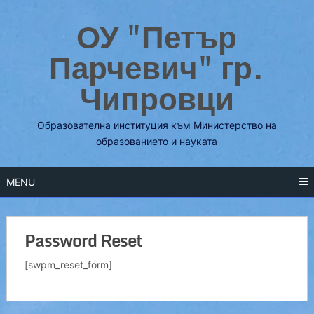
Skip
ОУ "Петър
to
content
Парчевич" гр.
Чипровци
Образователна институция към Министерство на
образованието и науката
MENU
Password Reset
[swpm_reset_form]