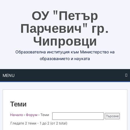
Skip
ОУ "Петър
to
content
Парчевич" гр.
Чипровци
Образователна институция към Министерство на
образованието и науката
MENU
Теми
Начало
›
Форум
›
Теми
Гледате 2 теми - 1 до 2 (от 2 total)