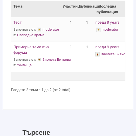
Тема
Участници
Публикации
Последна
публикация
Тест
1
1
преди 9 years
Започната от:
moderator
moderator
в:
Свободно време
Примерна тема във
1
1
преди 9 years
форума
Виолета Виткова
Започната от:
Виолета Виткова
в:
Училище
Гледате 2 теми - 1 до 2 (от 2 total)
Търсене