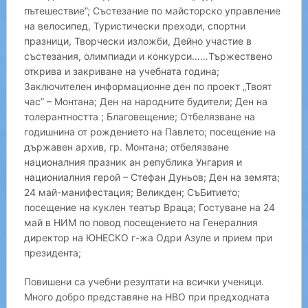
пътешествие”; Състезание по майсторско управление
на велосипед, Туристически преходи, спортни
празници, Творчески изложби, Дейно участие в
състезания, олимпиади и конкурси……Тържествено
открива и закриване на учебната година;
Заключителен информационне ден по проект „Твоят
час” – Монтана; Ден на народните будители; Ден на
толерантността ; Благовещение; Отбелязване на
годишнина от рождението на Павлето; посещение на
държавен архив, гр. Монтана; отбелязване
националния празник ан република Унгария и
национиалния герой – Стефан Дуньов; Ден на земята;
24 май-манифестация; Великден; СъБитието;
посещение на куклен театър Враца; Гостуване на 24
май в НИМ по повод посещението на Генералния
директор на ЮНЕСКО г-жа Одри Азуле и прием при
президента;
Повишени са учебни резултати на всички ученици.
Много добро представяне на НВО при предходната