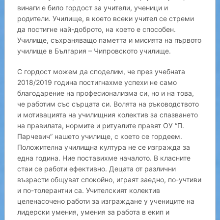
винаги е било гордост за учители, ученици и
родители. Училище, в което всеки учител се стреми
да постигне най-доброто, на което е способен.
Училище, съхраняващо паметта и мисията на първото
училище в България – Чипровското училище.
С гордост можем да споделим, че през учебната
2018/2019 година постигнахме успехи не само
благодарение на професионализма си, но и на това,
че работим със сърцата си. Волята на ръководството
и мотивацията на училищния колектив за спазването
на правилата, нормите и ритуалите правят ОУ “П.
Парчевич” нашето училище, с което се гордеем.
Положителна училищна култура не се изгражда за
една година. Ние поставихме началото. В класните
стаи се работи ефективно. Децата от различни
възрасти общуват спокойно, играят заедно, по-учтиви
и по-толерантни са. Учителският колектив
целенасочено работи за изграждане у учениците на
лидерски умения, умения за работа в екип и