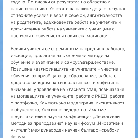
година. По-високи от резултатие на областно и
национално ниво. Успехите на нашите деца е резултат
от техните усилия и вяра в себе си, ангажираността
на родителите, вдъхновената работа на учителите и
допълнителна работа на учителите с учениците с
пропуски в обучението и повишена мотивация.
Всички учители се стремят към напредък в работата,
иновации, прилагане на съвремени методи на
обучение и възпитание и самоусъвършенстване.
Повишена квалификацията на учителите – участие в
обучения за приобщаващо образование, работа с
деца със синдром на хиперактивност и дефицит на
внимание, управление на класната стая, повишаване
на мотивацията на учениците, работа с PREZI, работа
с портфолио, Компютърно моделиране, иновативност
в обучението, Училищно лидерство. Имахме
представители в научна конференция „Иновативни
методи за преподаване”, научен форум „Иновативни
учители”; международен научен българо –сръбски
форум.