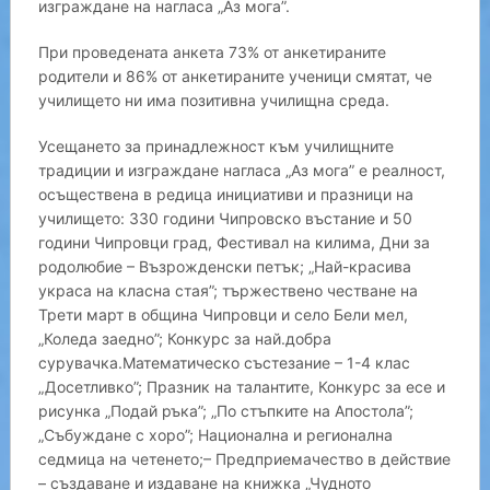
изграждане на нагласа „Аз мога”.
При проведената анкета 73% от анкетираните
родители и 86% от анкетираните ученици смятат, че
училището ни има позитивна училищна среда.
Усещането за принадлежност към училищните
традиции и изграждане нагласа „Аз мога” е реалност,
осъществена в редица инициативи и празници на
училището: 330 години Чипровско въстание и 50
години Чипровци град, Фестивал на килима, Дни за
родолюбие – Възрожденски петък; „Най-красива
украса на класна стая”; тържествено честване на
Трети март в община Чипровци и село Бели мел,
„Коледа заедно”; Конкурс за най.добра
сурувачка.Математическо състезание – 1-4 клас
„Досетливко”; Празник на талантите, Конкурс за есе и
рисунка „Подай ръка”; „По стъпките на Апостола”;
„Събуждане с хоро”; Национална и регионална
седмица на четенето;– Предприемачество в действие
– създаване и издаване на книжка „Чудното