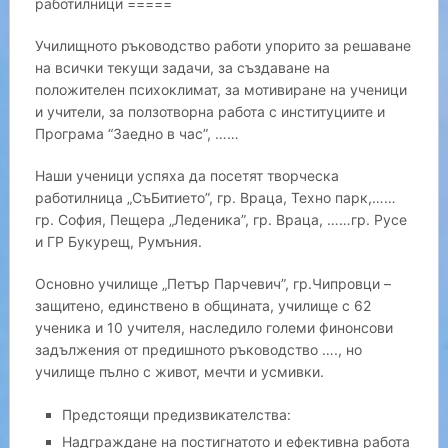
работилници =====
Училищното ръководство работи упорито за решаване
на всички текущи задачи, за създаване на
положителен психоклимат, за мотивиране на ученици
и учители, за ползотворна работа с институциите и
Програма “Заедно в час”, ……
Наши ученици успяха да посетят творческа
работилница „СъБитието”, гр. Враца, Техно парк,……
гр. София, Пещера „Леденика”, гр. Враца, ……гр. Русе
и ГР Букурещ, Румъния.
Основно училище „Петър Парчевич”, гр.Чипровци –
защитено, единствено в общината, училище с 62
ученика и 10 учителя, наследило големи финонсови
задължения от предишното ръководство …., но
училище пълно с живот, мечти и усмивки.
Предстоящи предизвикателства:
Надграждане на постигнатото и ефективна работа