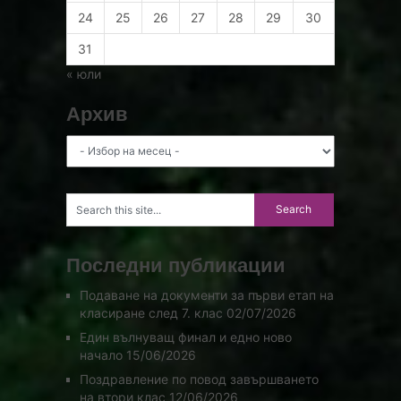
24
25
26
27
28
29
30
31
« юли
Архив
Архив
Последни публикации
Подаване на документи за първи етап на
класиране след 7. клас
02/07/2026
Един вълнуващ финал и едно ново
начало
15/06/2026
Поздравление по повод завършването
на втори клас
12/06/2026