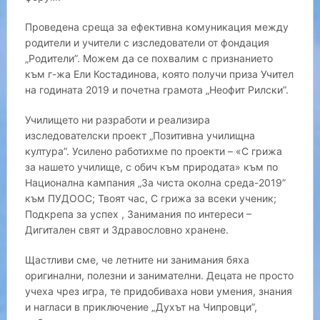
Проведена среща за ефективна комуникация между
родители и учители с изследователи от фондация
„Родители”. Можем да се похвалим с признанието
към г-жа Ели Костадинова, която получи приза Учител
на годината 2019 и почетна грамота „Неофит Рилски”.
Училището ни разработи и реализира
изследователски проект „Позитивна училищна
култура”. Усилено работихме по проекти – «С грижа
за нашето училище, с обич към природата» към по
Национална кампания „За чиста околна среда-2019”
към ПУДООС; Твоят час, С грижа за всеки ученик;
Подкрепа за успех , Занимания по интереси –
Дигитален свят и Здравословно хранене.
Щастливи сме, че летните ни занимания бяха
оригинални, полезни и занимателни. Децата не просто
учеха чрез игра, те придобиваха нови умения, знания
и нагласи в приключение „Духът на Чипровци”,