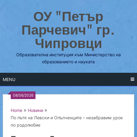
Skip
ОУ "Петър
to
content
Парчевич" гр.
Чипровци
Образователна институция към Министерство на
образованието и науката
MENU
08/06/2026
Home
Новини
По пътя на Левски и Опълченците – незабравим урок
по родолюбие