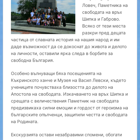
Ловеч, Паметника на
свободата на връх
Шипка и Габрово.
Всяко от тези места
разкри пред децата
частица от славната история на нашия народ и им
даде възможност да се докоснат до живота и делото
на личности, оставили ярка следа в борбите за
свободна България.
Особено вълнуващи бяха посещенията на
Къкринското ханче и Музея на Васил Левски, където
учениците почувстваха близостта до делото на
Апостола на свободата. Изкачването на връх Шипка и
срещата с величествения Паметник на свободата
предизвикаха силни емоции и гордост от героизма на
българските опълченци, защитили честта и свободата
на Родината.
Екскурзията остави незабравими спомени, обогати