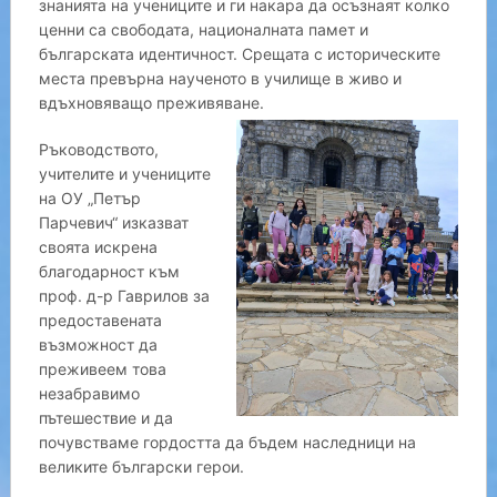
знанията на учениците и ги накара да осъзнаят колко
ценни са свободата, националната памет и
българската идентичност. Срещата с историческите
места превърна наученото в училище в живо и
вдъхновяващо преживяване.
Ръководството,
учителите и учениците
на ОУ „Петър
Парчевич“ изказват
своята искрена
благодарност към
проф. д-р Гаврилов за
предоставената
възможност да
преживеем това
незабравимо
пътешествие и да
почувстваме гордостта да бъдем наследници на
великите български герои.