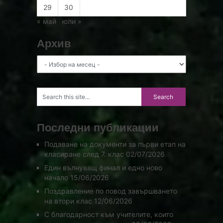
29
30
« май
юли »
Архив
Архив
Последни публикации
Подаване на документи за първи етап на
класиране след 7. клас
02/07/2026
Един вълнуващ финал и едно ново
начало
15/06/2026
Поздравление по повод завършването
на втори клас
12/06/2026
С благодарност към учителите, които