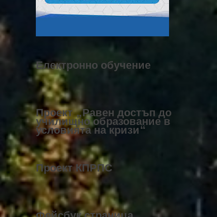
Електронно обучение
Проект „Равен достъп до
училищно образование в
условията на кризи“
Проект КПРПС
Фейсбук страница