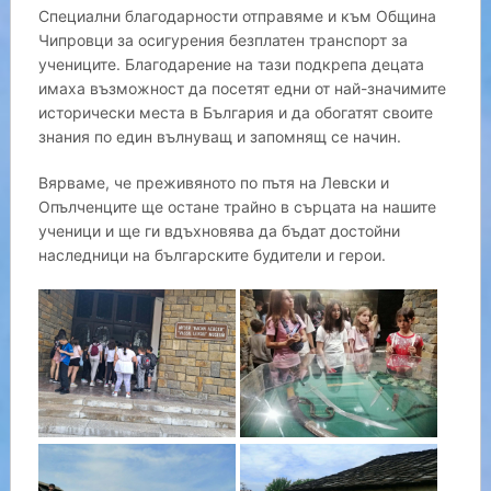
Специални благодарности отправяме и към Община
Чипровци за осигурения безплатен транспорт за
учениците. Благодарение на тази подкрепа децата
имаха възможност да посетят едни от най-значимите
исторически места в България и да обогатят своите
знания по един вълнуващ и запомнящ се начин.
Вярваме, че преживяното по пътя на Левски и
Опълченците ще остане трайно в сърцата на нашите
ученици и ще ги вдъхновява да бъдат достойни
наследници на българските будители и герои.