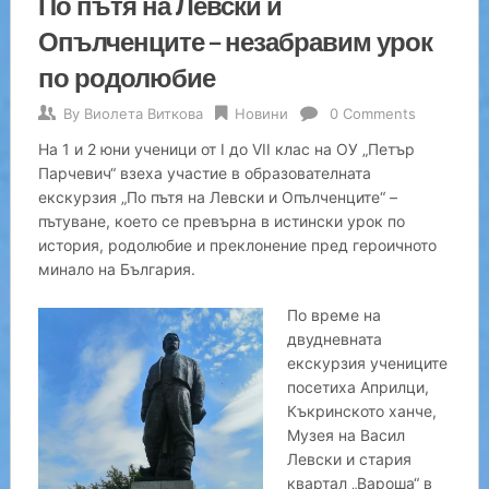
По пътя на Левски и
Опълченците – незабравим урок
по родолюбие
By
Виолета Виткова
Новини
0 Comments
На 1 и 2 юни ученици от I до VII клас на ОУ „Петър
Парчевич“ взеха участие в образователната
екскурзия „По пътя на Левски и Опълченците“ –
пътуване, което се превърна в истински урок по
история, родолюбие и преклонение пред героичното
минало на България.
По време на
двудневната
екскурзия учениците
посетиха Априлци,
Къкринското ханче,
Музея на Васил
Левски и стария
квартал „Вароша“ в