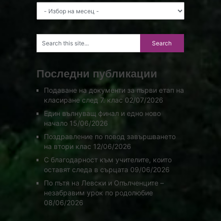
Архив
Последни публикации
Подаване на документи за първи етап на
класиране след 7. клас
02/07/2026
Един вълнуващ финал и едно ново
начало
15/06/2026
Поздравление по повод завършването
на втори клас
12/06/2026
С благодарност към учителите, които
оставят следа в сърцата
09/06/2026
По пътя на Левски и Опълченците –
незабравим урок по родолюбие
08/06/2026