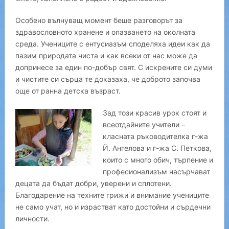
Особено вълнуващ момент беше разговорът за
здравословното хранене и опазването на околната
среда. Учениците с ентусиазъм споделяха идеи как да
пазим природата чиста и как всеки от нас може да
допринесе за един по-добър свят. С искрените си думи
и чистите си сърца те доказаха, че доброто започва
още от ранна детска възраст.
Зад този красив урок стоят и
всеотдайните учители –
класната ръководителка г-жа
Й. Ангелова и г-жа С. Петкова,
които с много обич, търпение и
професионализъм насърчават
децата да бъдат добри, уверени и сплотени.
Благодарение на техните грижи и внимание учениците
не само учат, но и израстват като достойни и сърдечни
личности.