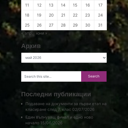
11
12
13
14
15
16
17
18
19
20
21
22
23
24
25
26
27
28
29
30
31
« апр.
юни »
Архив
Архив
Последни публикации
Подаване на документи за първи етап на
класиране след 7. клас
02/07/2026
Един вълнуващ финал и едно ново
начало
15/06/2026