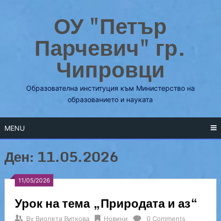
Skip
ОУ "Петър
to
content
Парчевич" гр.
Чипровци
Образователна институция към Министерство на
образованието и науката
MENU
Ден:
11.05.2026
11/05/2026
Урок на тема „Природата и аз“
By
Виолета Виткова
Новини
0 Comments