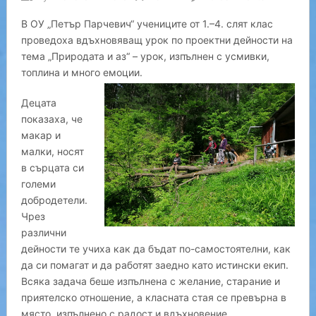
В ОУ „Петър Парчевич“ учениците от 1.–4. слят клас
проведоха вдъхновяващ урок по проектни дейности на
тема „Природата и аз“ – урок, изпълнен с усмивки,
топлина и много емоции.
Децата
показаха, че
макар и
малки, носят
в сърцата си
големи
добродетели.
Чрез
различни
дейности те учиха как да бъдат по-самостоятелни, как
да си помагат и да работят заедно като истински екип.
Всяка задача беше изпълнена с желание, старание и
приятелско отношение, а класната стая се превърна в
място, изпълнено с радост и вдъхновение.