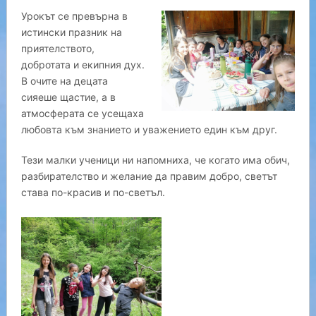
Урокът се превърна в
истински празник на
приятелството,
добротата и екипния дух.
В очите на децата
сияеше щастие, а в
атмосферата се усещаха
любовта към знанието и уважението един към друг.
Тези малки ученици ни напомниха, че когато има обич,
разбирателство и желание да правим добро, светът
става по-красив и по-светъл.