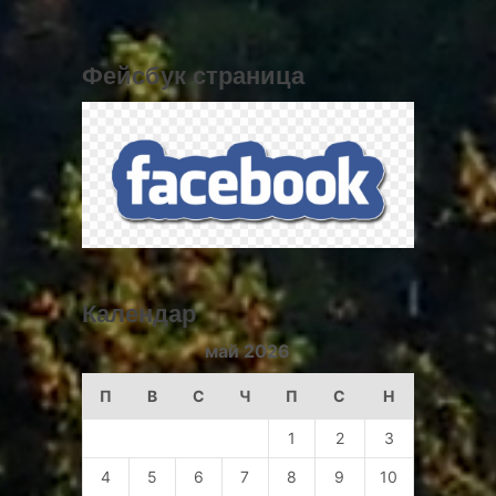
Фейсбук страница
Календар
май 2026
П
В
С
Ч
П
С
Н
1
2
3
4
5
6
7
8
9
10